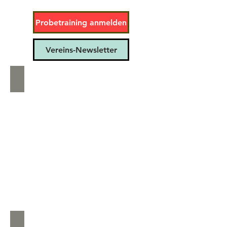
Probetraining anmelden
Vereins-Newsletter
WTplus für Erwachsene
Kids- & Teens WingTsun